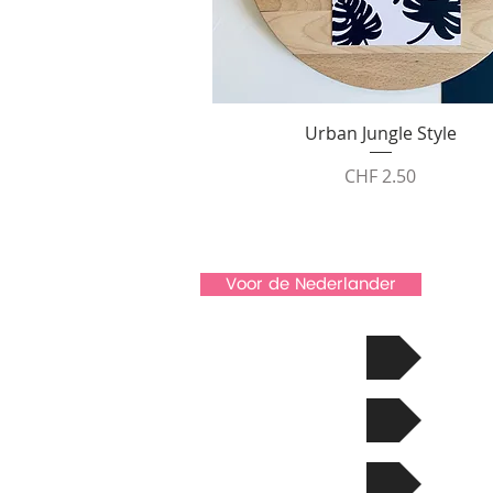
Schnellansicht
Urban Jungle Style
Preis
CHF 2.50
Voor de Nederlander
Naar de kaarten!
The Story
Contact