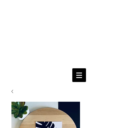
nur per
Email
Fertig
=
Fertig