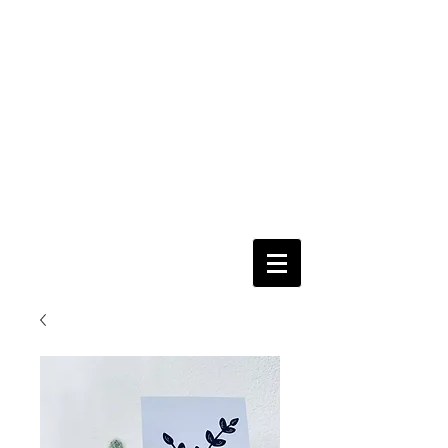
nur per
Email
Fertig
=
Fertig