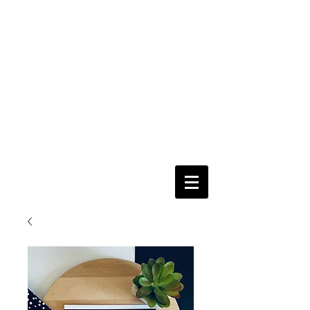
nur per
Email
Fertig
=
Fertig