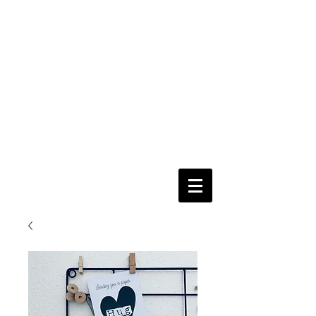
nur per
Email
Fertig
=
Fertig