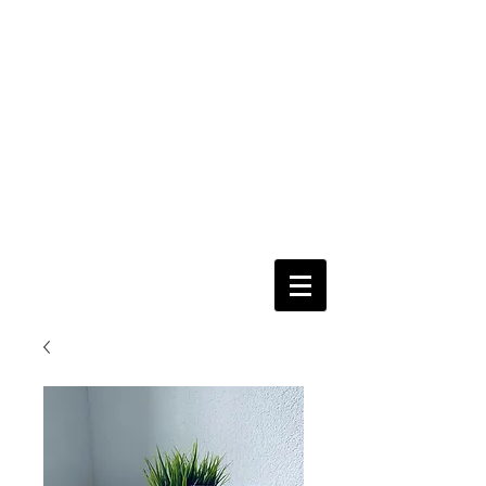
nur per
Email
Fertig
=
Fertig