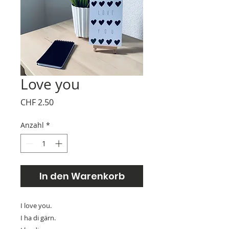
Love you
Preis
CHF 2.50
Anzahl
*
In den Warenkorb
I love you.
I ha di gärn.