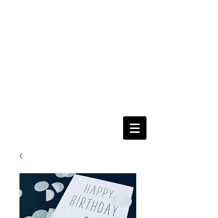
nur per
Email
Fertig
=
Fertig