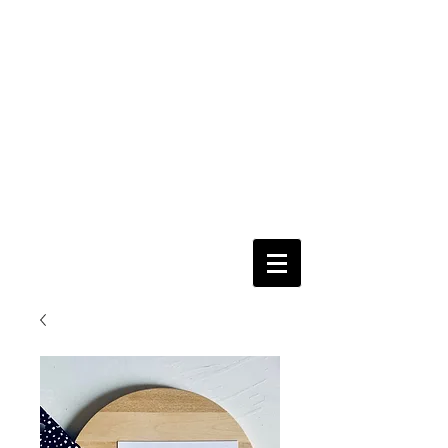
nur per
Email
Fertig
=
Fertig