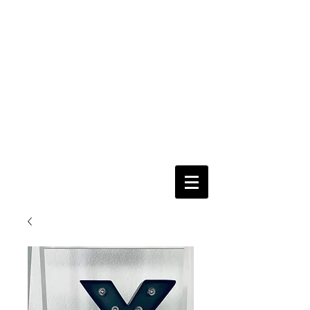
nur per
Email
Fertig
=
Fertig