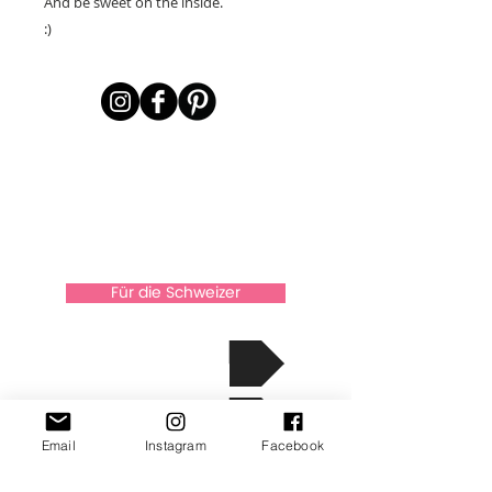
And be sweet on the inside.
:)
Für die Schweizer
über Xkaarten
Die Geschichte
Email
Instagram
Facebook
Kontakt