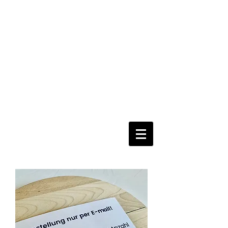
nur per
Email
Fertig
=
Fertig