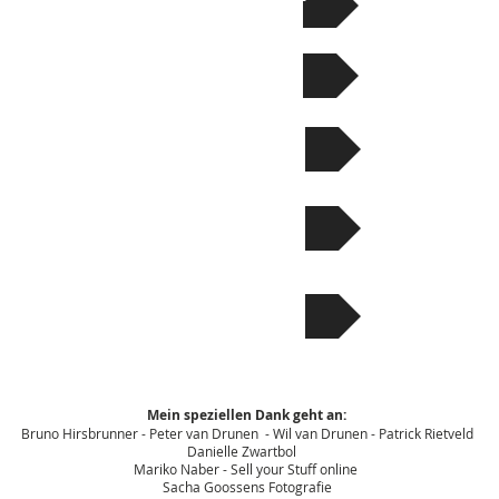
AGB Schweiz
Wholesale
Statement
Xmail erhalten
Mein speziellen Dank geht an:
Bruno Hirsbrunner - Peter van Drunen - Wil van Drunen - Patrick Rietveld
Danielle Zwartbol
Mariko Naber - Sell your Stuff online
Sacha Goossens Fotografie